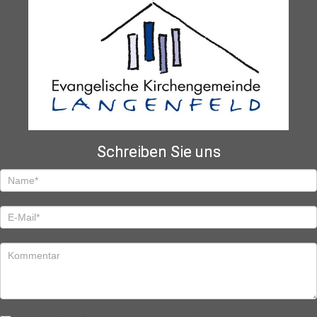
Schreiben Sie uns
Schreiben
Sie
uns