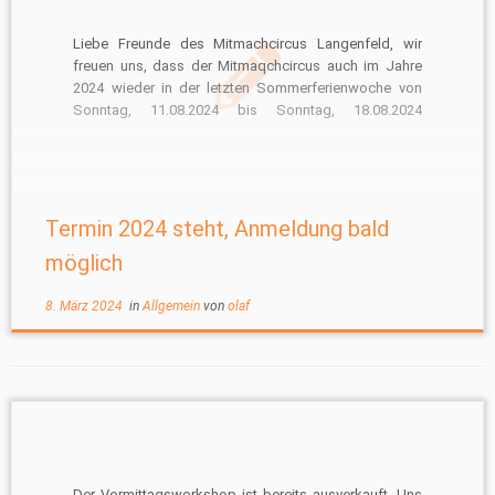
Liebe Freunde des Mitmachcircus Langenfeld, wir
freuen uns, dass der Mitmaqchcircus auch im Jahre
2024 wieder in der letzten Sommerferienwoche von
Sonntag, 11.08.2024 bis Sonntag, 18.08.2024
stattfindet! Die Anmeldung wird aus organisatorischen
Gründen wie immer erst ab ca. Anfang Mai möglich
sein. Wir informieren auf dieser Seite sowie in der […]
Termin 2024 steht, Anmeldung bald
möglich
8. März 2024
in
Allgemein
von
olaf
Der Vormittagsworkshop ist bereits ausverkauft. Uns