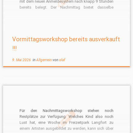
mit dem neuen Anmeldesystem nach knapp 9 Stunden
bereits belegt. Der Nachmittag bietet dasselbe
Programm wie der Vormittag. Hier gibt es keine
Unterschiede. Nutzen Sie dieses Angebot. Es
bestehen jedoch Möglichkeiten, über eine Warteliste
nachzurücken, […]
Vormittagsworkshop bereits ausverkauft
!!!
9. Mai 2026
in
Allgemein
von
olaf
Für den Nachmittagsworkshop stehen noch
Restplätze zur Verfügung. Welches Kind also noch
Lust hat, eine Woche im Freizeitpark Langfort zu
einem Artisten ausgebildet zu werden, kann sich über