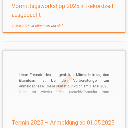
Vormittagsworkshop 2025 in Rekordzeit
ausgebucht
2. Mai 2025
in
Allgemein
von
olaf
Liebe Freunde des Langenfelder Mitmachcircus, das
Elternteam ist bei den Vorbereitungen zur
Anmeldephase. Diese startet pünktlich am 1. Mai 2025.
Dann ist wieder das Anmeldeformular zum
diesjährigen Projekt freigeschaltet. Soweit uns die
Adressen der teilnehmenden Kinder vorliegen,
bekommen diese von uns in der Woche vor dem 1. Mai
noch einmal […]
Termin 2025 – Anmeldung ab 01.05.2025