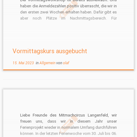
haben die Anmeldezahlen positiv überrascht, die wir in
den ersten zwei Wochen erhalten haben. Dafür gibt es
aber noch Plätze im Nachmittagsbereich. Für
Interessierte, die das Projekt nicht kennen ist zu
erwähnen, das der Nachmittagsworkshop 1:1 dem
Vormittag gleicht und alle Darbietungen ebenfalls
angeboten […]
Vormittagskurs ausgebucht
15. Mai 2023
in
Allgemein
von
olaf
Liebe Freunde des Mitmachcircus Langenfeld, wir
freuen uns, dass wir in diesem Jahr unser
Ferienprojekt wieder in normalem Umfang durchführen
können. In der letzten Ferienwoche vom 30. Juli bis 06.