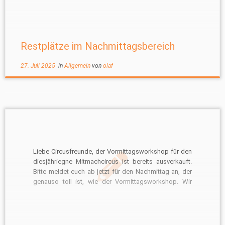
seine Eltern gerne anmelden lassen. Das
Anmeldeformular ist hier auf der Homepage hinterlegt
und auch alle Informationen zu diesem Projekt. In
diesem […]
Restplätze im Nachmittagsbereich
27. Juli 2025
in
Allgemein
von
olaf
Liebe Circusfreunde, der Vormittagsworkshop für den
diesjähriegne Mitmachcircus ist bereits ausverkauft.
Bitte meldet euch ab jetzt für den Nachmittag an, der
genauso toll ist, wie der Vormittagsworkshop. Wir
freuen uns über diese tolle Nachfrage, verstehen aber
auch, wenn jetzt viele Eltern enttäuscht sind, das es in
diesem Jahr so schnell […]