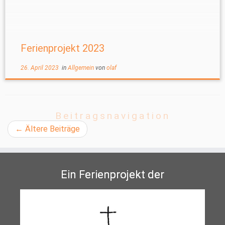
August ist es wieder soweit und der Circus Proscho
schlägt seine Zelte im Freizeitpark Langfort auf. Ab
Anfang Mai sind […]
Ferienprojekt 2023
26. April 2023
in
Allgemein
von
olaf
Beitragsnavigation
←
Ältere Beiträge
Ein Ferienprojekt der