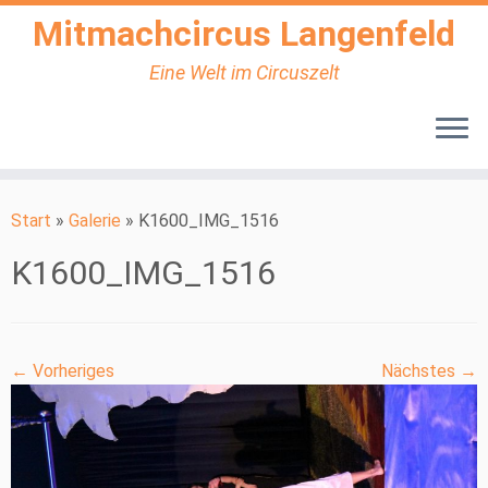
Mitmachcircus Langenfeld
Eine Welt im Circuszelt
Zum
Inhalt
Start
»
Galerie
»
K1600_IMG_1516
springen
K1600_IMG_1516
← Vorheriges
Nächstes →