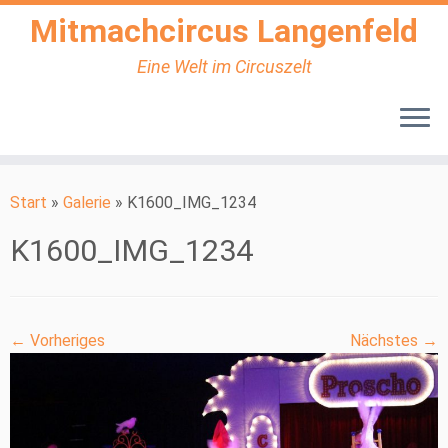
Mitmachcircus Langenfeld
Eine Welt im Circuszelt
Zum
Inhalt
Start
»
Galerie
»
K1600_IMG_1234
springen
K1600_IMG_1234
← Vorheriges
Nächstes →