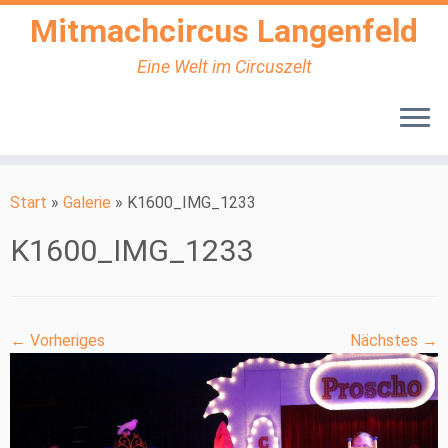
Mitmachcircus Langenfeld
Eine Welt im Circuszelt
Zum
Inhalt
Start
»
Galerie
»
K1600_IMG_1233
springen
K1600_IMG_1233
← Vorheriges
Nächstes →