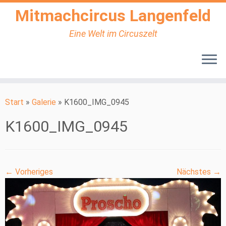
Mitmachcircus Langenfeld
Eine Welt im Circuszelt
Zum
Inhalt
Start
»
Galerie
»
K1600_IMG_0945
springen
K1600_IMG_0945
← Vorheriges
Nächstes →