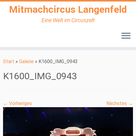
Mitmachcircus Langenfeld
Eine Welt im Circuszelt
Zum
Inhalt
Start
»
Galerie
»
K1600_IMG_0943
springen
K1600_IMG_0943
← Vorheriges
Nächstes →