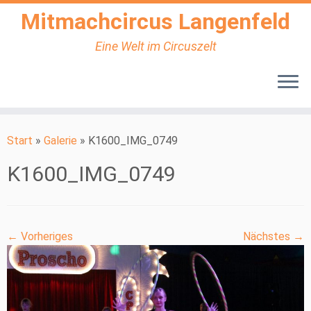
Mitmachcircus Langenfeld
Eine Welt im Circuszelt
Zum
Inhalt
Start
»
Galerie
»
K1600_IMG_0749
springen
K1600_IMG_0749
← Vorheriges
Nächstes →