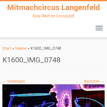
Mitmachcircus Langenfeld
Eine Welt im Circuszelt
Zum
Inhalt
Start
»
Galerie
»
K1600_IMG_0748
springen
K1600_IMG_0748
← Vorheriges
Nächstes →