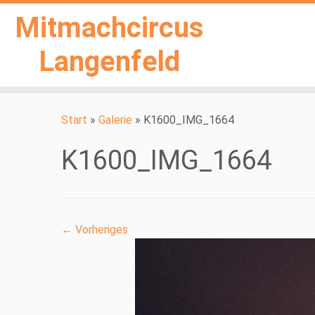
Mitmachcircus
Langenfeld
Zum
Inhalt
Start
»
Galerie
»
K1600_IMG_1664
springen
K1600_IMG_1664
← Vorheriges