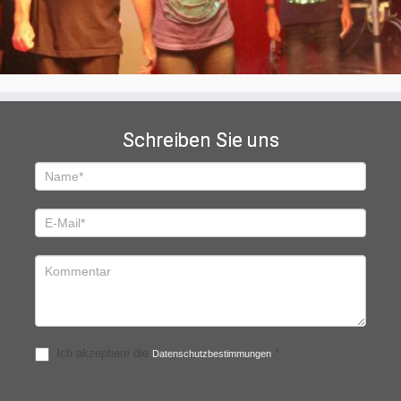
Schreiben Sie uns
Schreiben
Sie
uns
Ich akzeptiere die
.*
Datenschutzbestimmungen