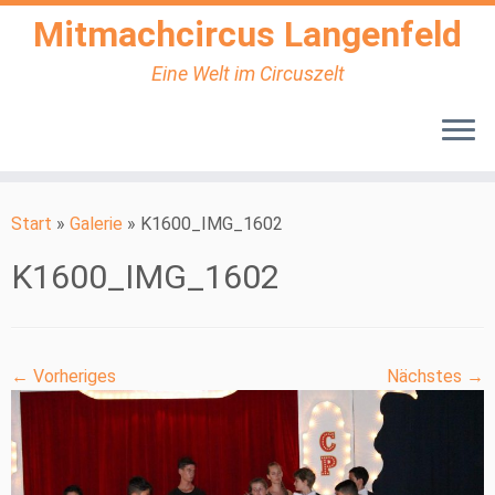
Mitmachcircus Langenfeld
Eine Welt im Circuszelt
Zum
Inhalt
Start
»
Galerie
»
K1600_IMG_1602
springen
K1600_IMG_1602
← Vorheriges
Nächstes →