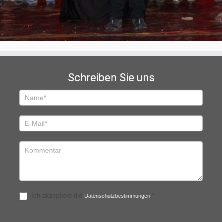
Schreiben Sie uns
Schreiben
Sie
uns
Ich akzeptiere die
.*
Datenschutzbestimmungen