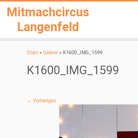
Mitmachcircus
Langenfeld
Zum
Inhalt
Start
»
Galerie
»
K1600_IMG_1599
springen
K1600_IMG_1599
← Vorheriges