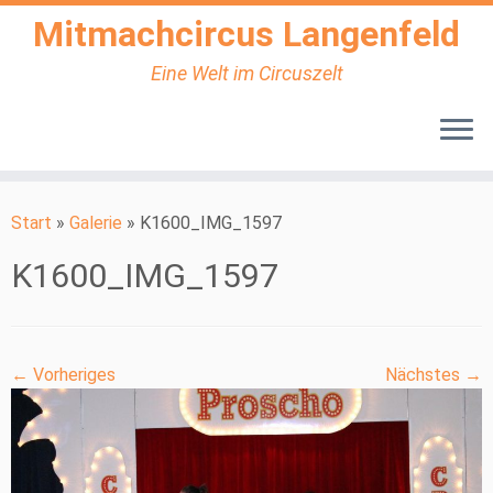
Mitmachcircus Langenfeld
Eine Welt im Circuszelt
Zum
Inhalt
Start
»
Galerie
»
K1600_IMG_1597
springen
K1600_IMG_1597
← Vorheriges
Nächstes →