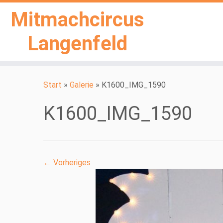
Mitmachcircus
Langenfeld
Zum
Inhalt
Start
»
Galerie
»
K1600_IMG_1590
springen
K1600_IMG_1590
← Vorheriges