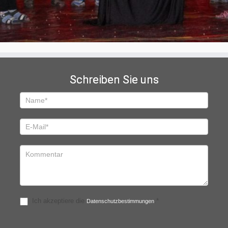
Schreiben Sie uns
Schreiben
Sie
uns
Ich akzeptiere die
.*
Datenschutzbestimmungen