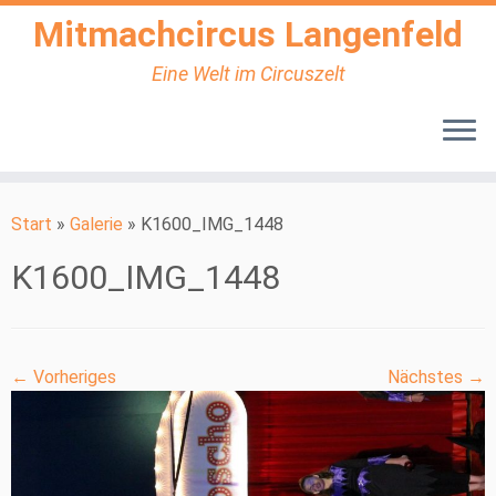
Mitmachcircus Langenfeld
Eine Welt im Circuszelt
Zum
Inhalt
Start
»
Galerie
»
K1600_IMG_1448
springen
K1600_IMG_1448
← Vorheriges
Nächstes →