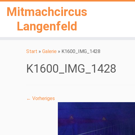
Mitmachcircus
Langenfeld
Zum
Inhalt
Start
»
Galerie
»
K1600_IMG_1428
springen
K1600_IMG_1428
← Vorheriges