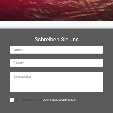
Schreiben Sie uns
Schreiben
Sie
uns
Ich akzeptiere die
.*
Datenschutzbestimmungen