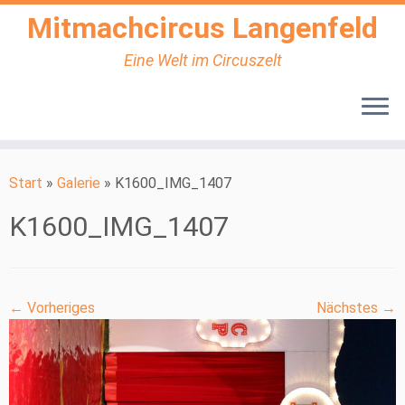
Mitmachcircus Langenfeld
Eine Welt im Circuszelt
Zum
Inhalt
Start
»
Galerie
»
K1600_IMG_1407
springen
K1600_IMG_1407
← Vorheriges
Nächstes →