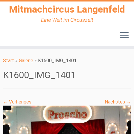
Mitmachcircus Langenfeld
Eine Welt im Circuszelt
Zum
Inhalt
Start
»
Galerie
»
K1600_IMG_1401
springen
K1600_IMG_1401
← Vorheriges
Nächstes →