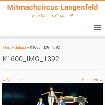
Mitmachcircus Langenfeld
Eine Welt im Circuszelt
Zum
Inhalt
Start
»
Galerie
»
K1600_IMG_1392
springen
K1600_IMG_1392
← Vorheriges
Nächstes →