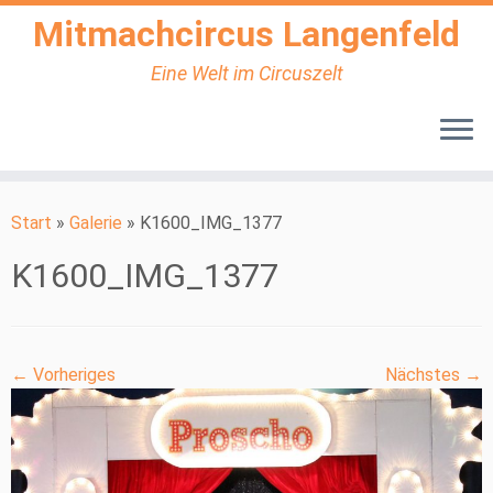
Mitmachcircus Langenfeld
Eine Welt im Circuszelt
Zum
Inhalt
Start
»
Galerie
»
K1600_IMG_1377
springen
K1600_IMG_1377
← Vorheriges
Nächstes →