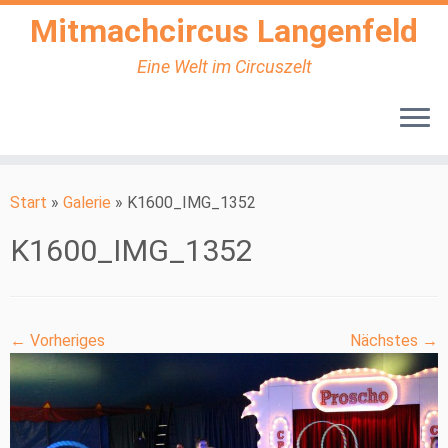
Mitmachcircus Langenfeld
Eine Welt im Circuszelt
Zum
Inhalt
Start
»
Galerie
»
K1600_IMG_1352
springen
K1600_IMG_1352
← Vorheriges
Nächstes →