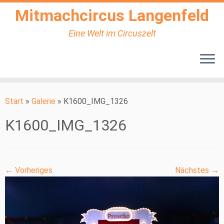
Mitmachcircus Langenfeld
Eine Welt im Circuszelt
Zum
Inhalt
Start
»
Galerie
»
K1600_IMG_1326
springen
K1600_IMG_1326
← Vorheriges
Nächstes →