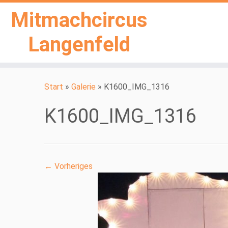
Mitmachcircus
Langenfeld
Zum
Inhalt
Start
»
Galerie
»
K1600_IMG_1316
springen
K1600_IMG_1316
← Vorheriges