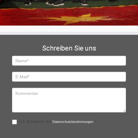
Schreiben Sie uns
Schreiben
Sie
uns
Ich akzeptiere die
.*
Datenschutzbestimmungen