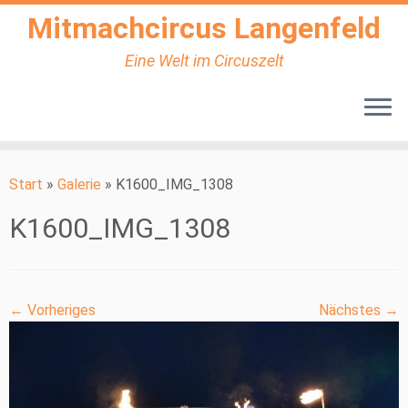
Mitmachcircus Langenfeld
Eine Welt im Circuszelt
Zum
Inhalt
Start
»
Galerie
»
K1600_IMG_1308
springen
K1600_IMG_1308
← Vorheriges
Nächstes →