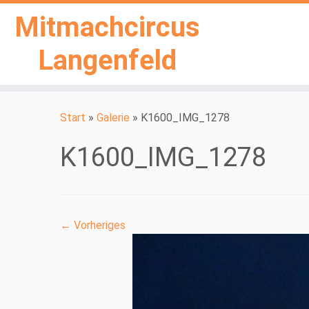
Mitmachcircus
Langenfeld
Zum
Inhalt
Start
»
Galerie
»
K1600_IMG_1278
springen
K1600_IMG_1278
← Vorheriges