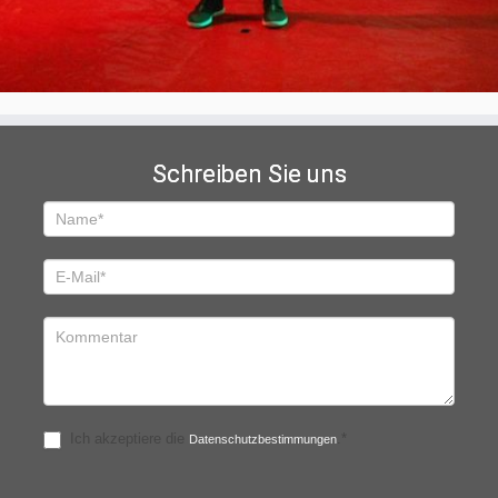
Schreiben Sie uns
Schreiben
Sie
uns
Ich akzeptiere die
.*
Datenschutzbestimmungen