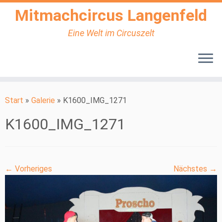
Mitmachcircus Langenfeld
Eine Welt im Circuszelt
Zum
Inhalt
Start
»
Galerie
»
K1600_IMG_1271
springen
K1600_IMG_1271
← Vorheriges
Nächstes →