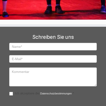
Schreiben Sie uns
Schreiben
Sie
uns
Ich akzeptiere die
.*
Datenschutzbestimmungen