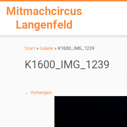
Mitmachcircus
Langenfeld
Zum
Inhalt
Start
»
Galerie
»
K1600_IMG_1239
springen
K1600_IMG_1239
← Vorheriges