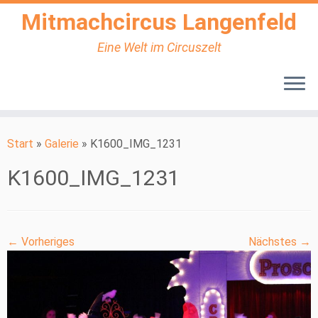
Mitmachcircus Langenfeld
Eine Welt im Circuszelt
Zum
Inhalt
Start
»
Galerie
»
K1600_IMG_1231
springen
K1600_IMG_1231
← Vorheriges
Nächstes →