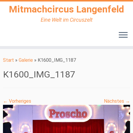
Mitmachcircus Langenfeld
Eine Welt im Circuszelt
Zum
Inhalt
Start
»
Galerie
»
K1600_IMG_1187
springen
K1600_IMG_1187
← Vorheriges
Nächstes →