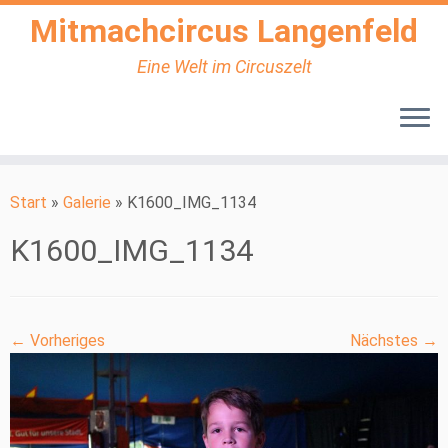
Mitmachcircus Langenfeld
Eine Welt im Circuszelt
Zum
Inhalt
Start
»
Galerie
»
K1600_IMG_1134
springen
K1600_IMG_1134
← Vorheriges
Nächstes →