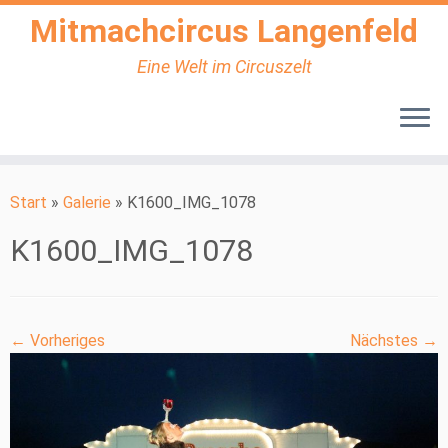
Mitmachcircus Langenfeld
Eine Welt im Circuszelt
Zum
Inhalt
Start
»
Galerie
»
K1600_IMG_1078
springen
K1600_IMG_1078
← Vorheriges
Nächstes →