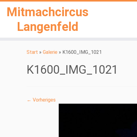
Mitmachcircus
Langenfeld
Zum
Inhalt
Start
»
Galerie
»
K1600_IMG_1021
springen
K1600_IMG_1021
← Vorheriges