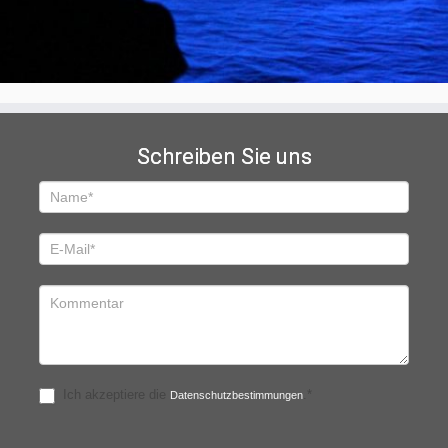
Schreiben Sie uns
Schreiben
Sie
uns
Ich akzeptiere die
.*
Datenschutzbestimmungen