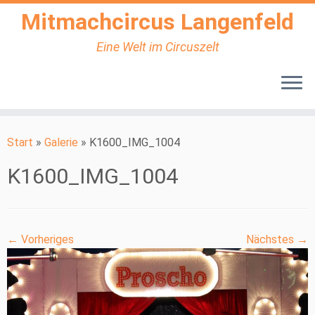
Mitmachcircus Langenfeld
Eine Welt im Circuszelt
Zum
Inhalt
Start
»
Galerie
»
K1600_IMG_1004
springen
K1600_IMG_1004
← Vorheriges
Nächstes →