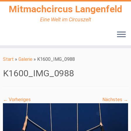
Mitmachcircus Langenfeld
Eine Welt im Circuszelt
Zum
Inhalt
Start
»
Galerie
»
K1600_IMG_0988
springen
K1600_IMG_0988
← Vorheriges
Nächstes →