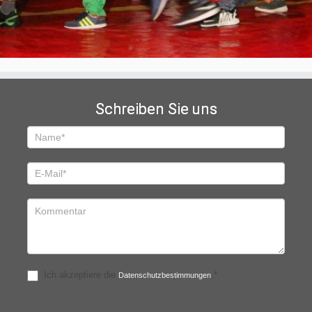
Schreiben Sie uns
Schreiben
Sie
uns
Ich akzeptiere die
.*
Datenschutzbestimmungen