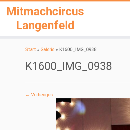
Mitmachcircus
Langenfeld
Zum
Inhalt
Start
»
Galerie
»
K1600_IMG_0938
springen
K1600_IMG_0938
← Vorheriges