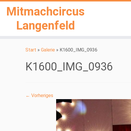
Mitmachcircus
Langenfeld
Zum
Inhalt
Start
»
Galerie
»
K1600_IMG_0936
springen
K1600_IMG_0936
← Vorheriges