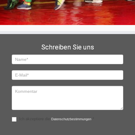
Schreiben Sie uns
Schreiben
Sie
uns
Ich akzeptiere die
.*
Datenschutzbestimmungen