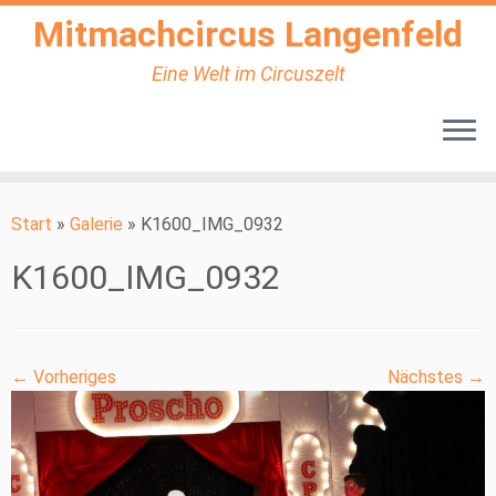
Mitmachcircus Langenfeld
Eine Welt im Circuszelt
Zum
Inhalt
Start
»
Galerie
»
K1600_IMG_0932
springen
K1600_IMG_0932
← Vorheriges
Nächstes →