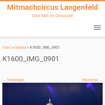
Mitmachcircus Langenfeld
Eine Welt im Circuszelt
Zum
Inhalt
Start
»
Galerie
»
K1600_IMG_0901
springen
K1600_IMG_0901
← Vorheriges
Nächstes →