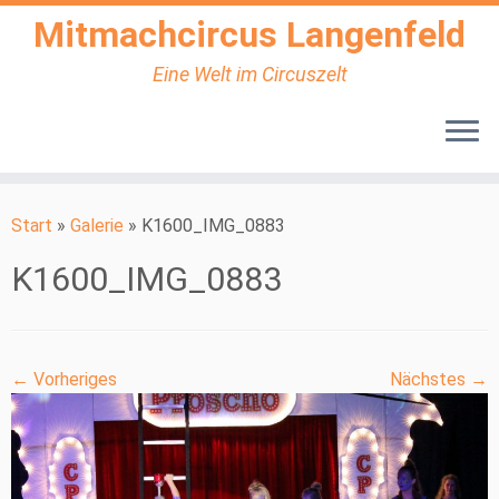
Mitmachcircus Langenfeld
Eine Welt im Circuszelt
Zum
Inhalt
Start
»
Galerie
»
K1600_IMG_0883
springen
K1600_IMG_0883
← Vorheriges
Nächstes →