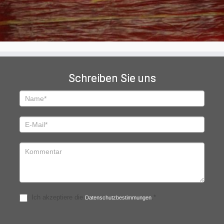
Schreiben Sie uns
Schreiben
Sie
uns
Ich akzeptiere die
.*
Datenschutzbestimmungen