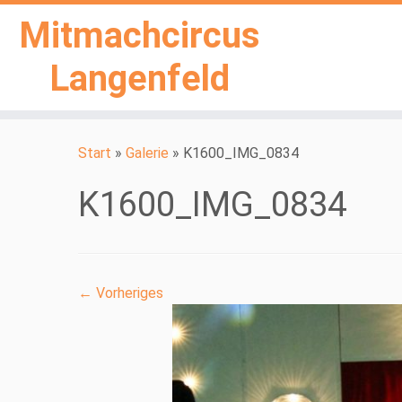
Mitmachcircus
Langenfeld
Zum
Inhalt
Start
»
Galerie
»
K1600_IMG_0834
springen
K1600_IMG_0834
← Vorheriges