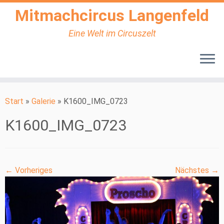
Mitmachcircus Langenfeld
Eine Welt im Circuszelt
Zum
Inhalt
Start
»
Galerie
»
K1600_IMG_0723
springen
K1600_IMG_0723
← Vorheriges
Nächstes →