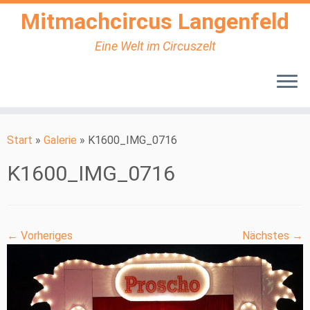
Mitmachcircus Langenfeld
Eine Welt im Circuszelt
Zum
Inhalt
Start
»
Galerie
»
K1600_IMG_0716
springen
K1600_IMG_0716
← Vorheriges
Nächstes →